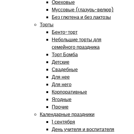
Ореховые
Муссовые (глазурь-велюр)
Без глютена и без лактозы
Торты
Бенто-торт
Небольшие торты для
семейного праздника
Торт Бомба
Детские
Свадебные
Для нее
Для него
Корпоративные
Ягодные
Прочие
Календарные праздники
1 сентября
День учителя и воспитателя