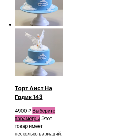
Торт Аист На
Годик 143
4900
₽
Выберите
параметры
Этот
товар имеет
несколько вариаций.