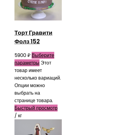
Торт Гравити
Фолз 152
5900
₽
Выберите
параметры
Этот
товар имеет
несколько вариаций.
Опции можно
выбрать на
странице товара.
Быстрый просмотр
/ кг