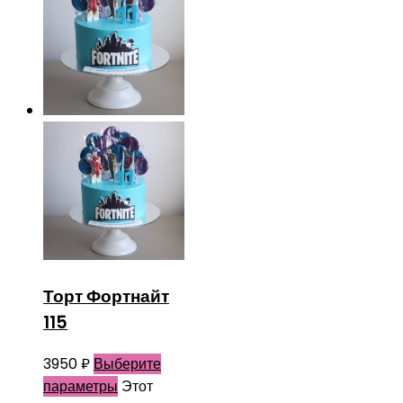
Торт Фортнайт
115
3950
₽
Выберите
параметры
Этот