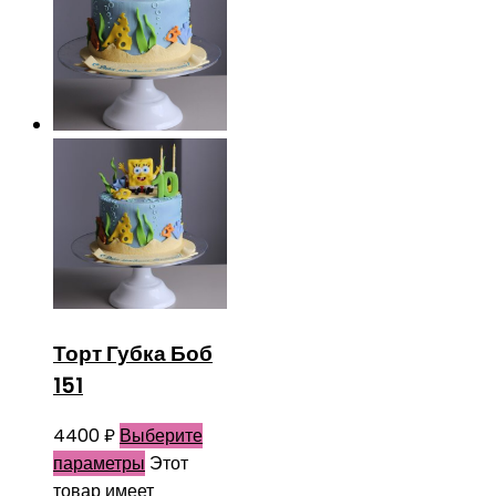
Торт Губка Боб
151
4400
₽
Выберите
параметры
Этот
товар имеет