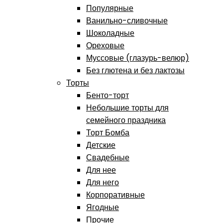
Популярные
Ванильно-сливочные
Шоколадные
Ореховые
Муссовые (глазурь-велюр)
Без глютена и без лактозы
Торты
Бенто-торт
Небольшие торты для
семейного праздника
Торт Бомба
Детские
Свадебные
Для нее
Для него
Корпоративные
Ягодные
Прочие