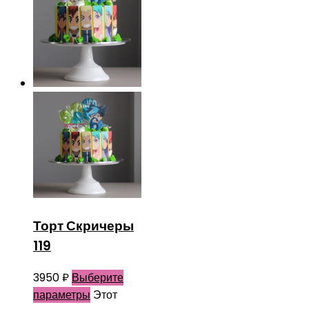
Торт Скричеры
119
3950
₽
Выберите
параметры
Этот