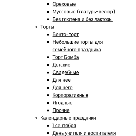
Ореховые
Муссовые (глазурь-велюр)
Без глютена и без лактозы
Торты
Бенто-торт
Небольшие торты для
семейного праздника
Торт Бомба
Детские
Свадебные
Для нее
Для него
Корпоративные
Ягодные
Прочие
Календарные праздники
1 сентября
День учителя и воспитателя