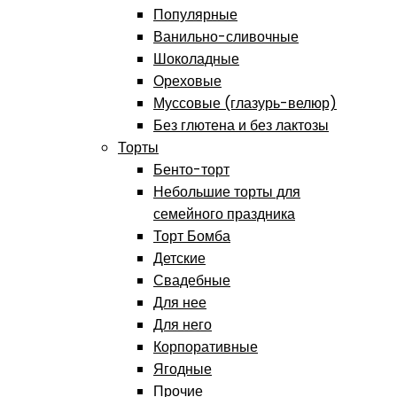
Популярные
Ванильно-сливочные
Шоколадные
Ореховые
Муссовые (глазурь-велюр)
Без глютена и без лактозы
Торты
Бенто-торт
Небольшие торты для
семейного праздника
Торт Бомба
Детские
Свадебные
Для нее
Для него
Корпоративные
Ягодные
Прочие