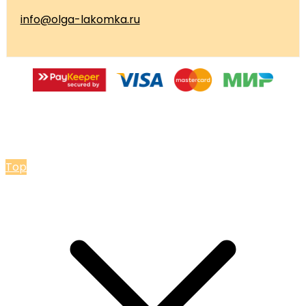
info@olga-lakomka.ru
© 2026 Мастерская Ольги Лакомки
Top