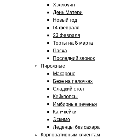
Хэллоуин
День Матери
Новый год
14 февраля
23 февраля
Торты на 8 марта
Пасха
Последний звонок
Пирожные
Макаронс
Безе на палочках
Сладкий стол
Кейкпопсы
Имбирные печенья
Кап-кейки
Эскимо
Леденцы без сахара
Корпоративным клиентам