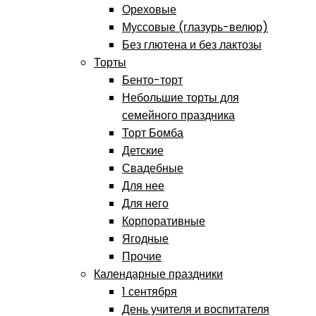
Ореховые
Муссовые (глазурь-велюр)
Без глютена и без лактозы
Торты
Бенто-торт
Небольшие торты для
семейного праздника
Торт Бомба
Детские
Свадебные
Для нее
Для него
Корпоративные
Ягодные
Прочие
Календарные праздники
1 сентября
День учителя и воспитателя