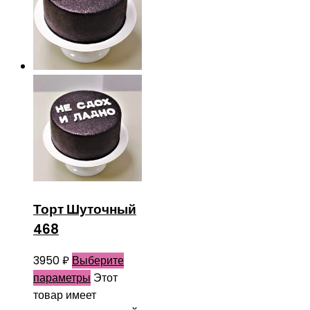
Торт Шуточный
468
3950
₽
Выберите
параметры
Этот
товар имеет