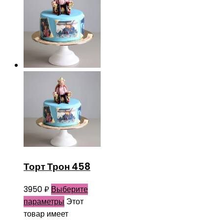
Торт Трон 458
3950
₽
Выберите
параметры
Этот
товар имеет