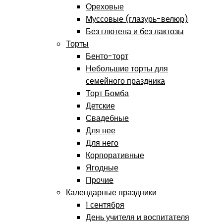
Ореховые
Муссовые (глазурь-велюр)
Без глютена и без лактозы
Торты
Бенто-торт
Небольшие торты для
семейного праздника
Торт Бомба
Детские
Свадебные
Для нее
Для него
Корпоративные
Ягодные
Прочие
Календарные праздники
1 сентября
День учителя и воспитателя