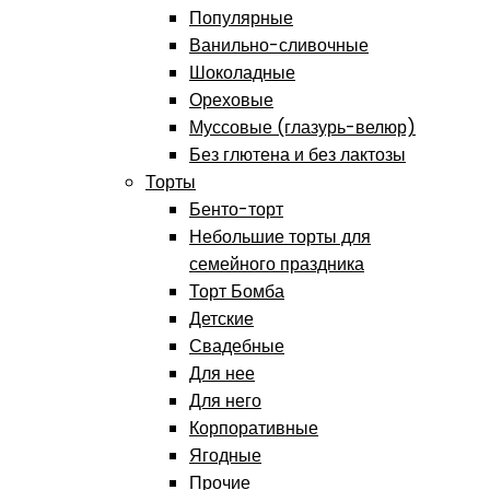
Популярные
Ванильно-сливочные
Шоколадные
Ореховые
Муссовые (глазурь-велюр)
Без глютена и без лактозы
Торты
Бенто-торт
Небольшие торты для
семейного праздника
Торт Бомба
Детские
Свадебные
Для нее
Для него
Корпоративные
Ягодные
Прочие