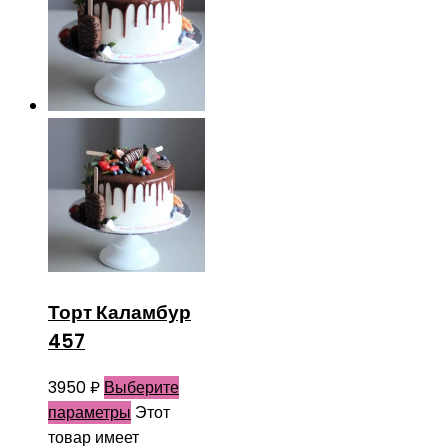
Торт Каламбур
457
3950
₽
Выберите
параметры
Этот
товар имеет