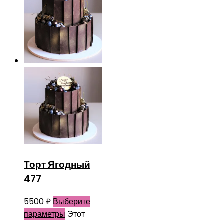
Торт Ягодный
477
5500
₽
Выберите
параметры
Этот