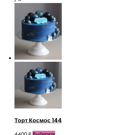
Торт Космос 144
4400
₽
Выберите