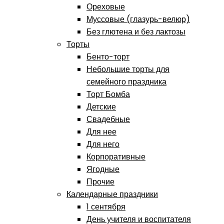
Ореховые
Муссовые (глазурь-велюр)
Без глютена и без лактозы
Торты
Бенто-торт
Небольшие торты для
семейного праздника
Торт Бомба
Детские
Свадебные
Для нее
Для него
Корпоративные
Ягодные
Прочие
Календарные праздники
1 сентября
День учителя и воспитателя