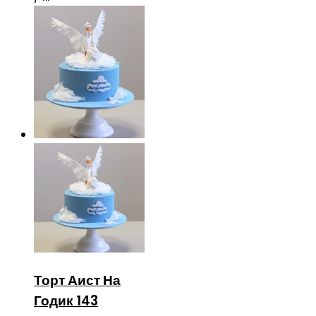
Торт Аист На
Годик 143