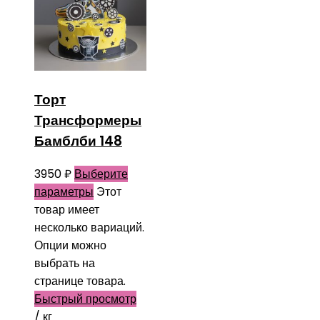
Торт
Трансформеры
Бамблби 148
3950
₽
Выберите
параметры
Этот
товар имеет
несколько вариаций.
Опции можно
выбрать на
странице товара.
Быстрый просмотр
/ кг