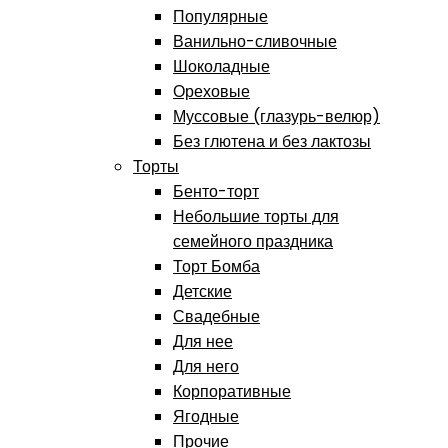
Популярные
Ванильно-сливочные
Шоколадные
Ореховые
Муссовые (глазурь-велюр)
Без глютена и без лактозы
Торты
Бенто-торт
Небольшие торты для
семейного праздника
Торт Бомба
Детские
Свадебные
Для нее
Для него
Корпоративные
Ягодные
Прочие