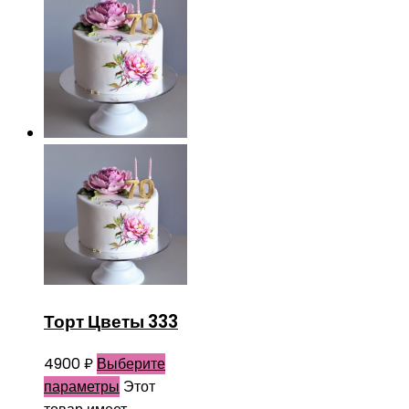
Торт Цветы 333
4900
₽
Выберите
параметры
Этот