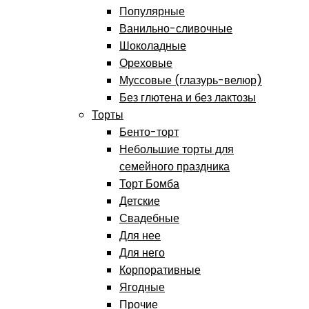
Популярные
Ванильно-сливочные
Шоколадные
Ореховые
Муссовые (глазурь-велюр)
Без глютена и без лактозы
Торты
Бенто-торт
Небольшие торты для
семейного праздника
Торт Бомба
Детские
Свадебные
Для нее
Для него
Корпоративные
Ягодные
Прочие