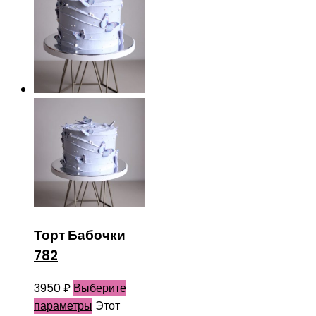
Торт Бабочки
782
3950
₽
Выберите
параметры
Этот