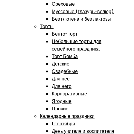
Ореховые
Муссовые (глазурь-велюр)
Без глютена и без лактозы
Торты
Бенто-торт
Небольшие торты для
семейного праздника
Торт Бомба
Детские
Свадебные
Для нее
Для него
Корпоративные
Ягодные
Прочие
Календарные праздники
1 сентября
День учителя и воспитателя