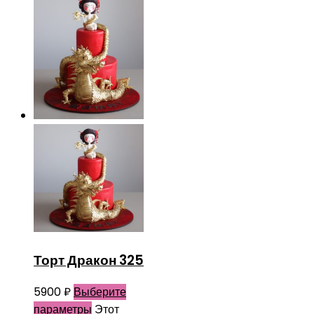
Торт Дракон 325
5900
₽
Выберите
параметры
Этот