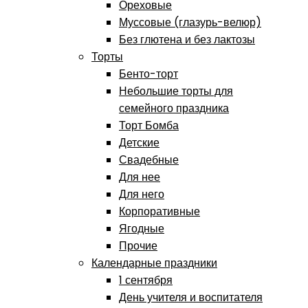
Ореховые
Муссовые (глазурь-велюр)
Без глютена и без лактозы
Торты
Бенто-торт
Небольшие торты для
семейного праздника
Торт Бомба
Детские
Свадебные
Для нее
Для него
Корпоративные
Ягодные
Прочие
Календарные праздники
1 сентября
День учителя и воспитателя