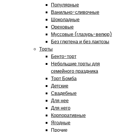
Популярные
Ванильно-сливочные
Шоколадные
Ореховые
Муссовые (глазурь-велюр)
Без глютена и без лактозы
Торты
Бенто-торт
Небольшие торты для
семейного праздника
Торт Бомба
Детские
Свадебные
Для нее
Для него
Корпоративные
Ягодные
Прочие