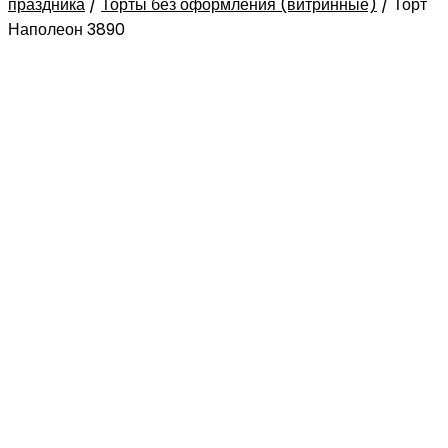
праздника
/
Торты без оформления (витринные)
/
Торт
Наполеон 3890