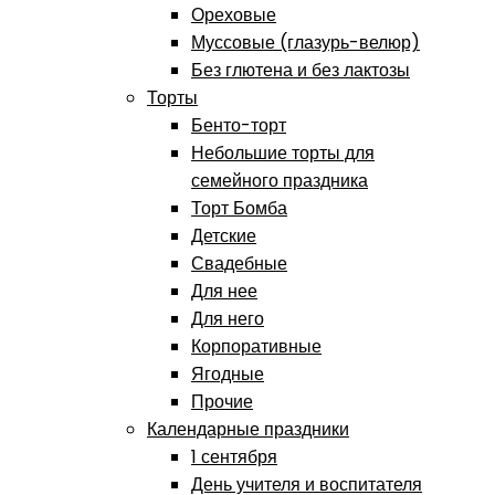
Ореховые
Муссовые (глазурь-велюр)
Без глютена и без лактозы
Торты
Бенто-торт
Небольшие торты для
семейного праздника
Торт Бомба
Детские
Свадебные
Для нее
Для него
Корпоративные
Ягодные
Прочие
Календарные праздники
1 сентября
День учителя и воспитателя