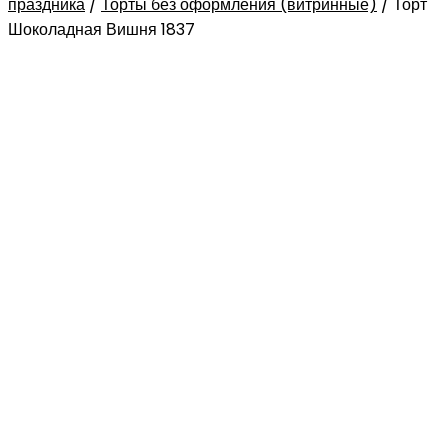
праздника
/
Торты без оформления (витринные)
/
Торт
Шоколадная Вишня 1837