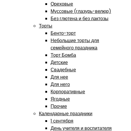
Ореховые
Муссовые (глазурь-велюр)
Без глютена и без лактозы
Торты
Бенто-торт
Небольшие торты для
семейного праздника
Торт Бомба
Детские
Свадебные
Для нее
Для него
Корпоративные
Ягодные
Прочие
Календарные праздники
1 сентября
День учителя и воспитателя