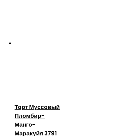
Торт Муссовый
Пломбир-
Манго-
Маракуйя 3791