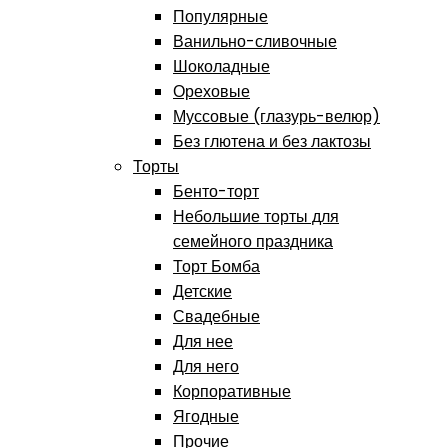
Популярные
Ванильно-сливочные
Шоколадные
Ореховые
Муссовые (глазурь-велюр)
Без глютена и без лактозы
Торты
Бенто-торт
Небольшие торты для
семейного праздника
Торт Бомба
Детские
Свадебные
Для нее
Для него
Корпоративные
Ягодные
Прочие