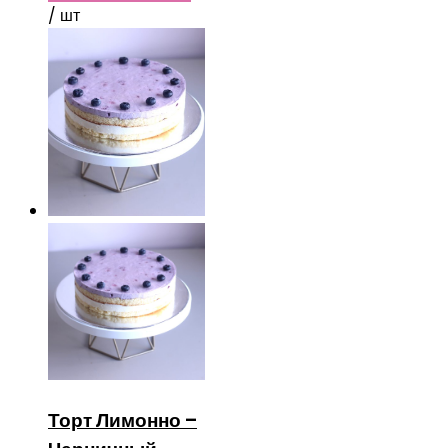
/ шт
Торт Лимонно –