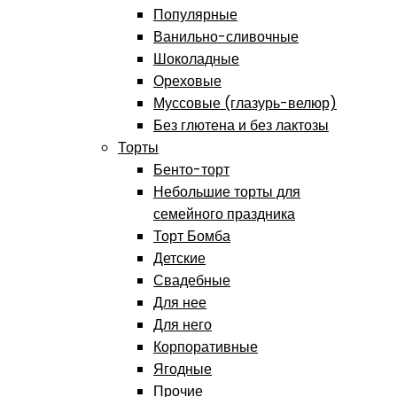
Популярные
Ванильно-сливочные
Шоколадные
Ореховые
Муссовые (глазурь-велюр)
Без глютена и без лактозы
Торты
Бенто-торт
Небольшие торты для
семейного праздника
Торт Бомба
Детские
Свадебные
Для нее
Для него
Корпоративные
Ягодные
Прочие