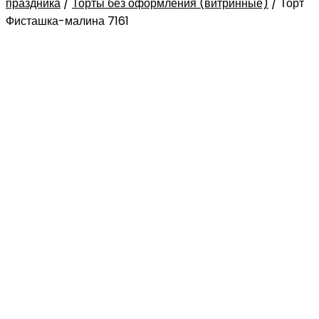
праздника
/
Торты без оформления (витринные)
/
Торт
Фисташка-малина 7161