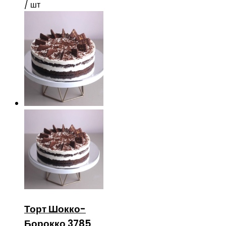
/ шт
Торт Шокко-
Борокко 3785