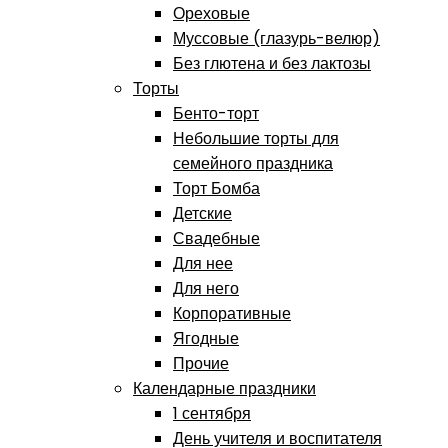
Ореховые
Муссовые (глазурь-велюр)
Без глютена и без лактозы
Торты
Бенто-торт
Небольшие торты для
семейного праздника
Торт Бомба
Детские
Свадебные
Для нее
Для него
Корпоративные
Ягодные
Прочие
Календарные праздники
1 сентября
День учителя и воспитателя