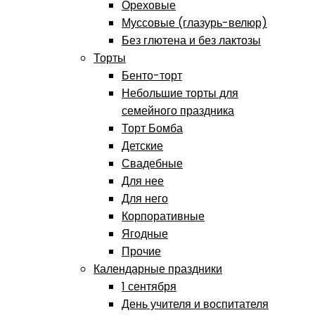
Ореховые
Муссовые (глазурь-велюр)
Без глютена и без лактозы
Торты
Бенто-торт
Небольшие торты для
семейного праздника
Торт Бомба
Детские
Свадебные
Для нее
Для него
Корпоративные
Ягодные
Прочие
Календарные праздники
1 сентября
День учителя и воспитателя