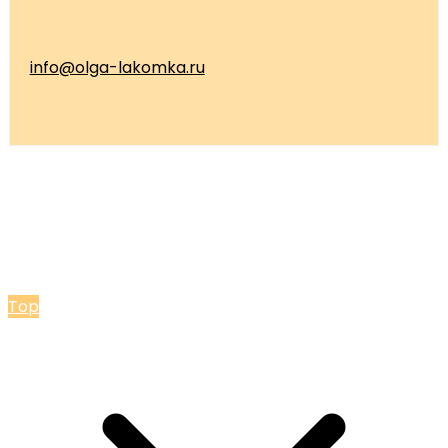
info@olga-lakomka.ru
© 2026 Мастерская Ольги Лакомки
Top