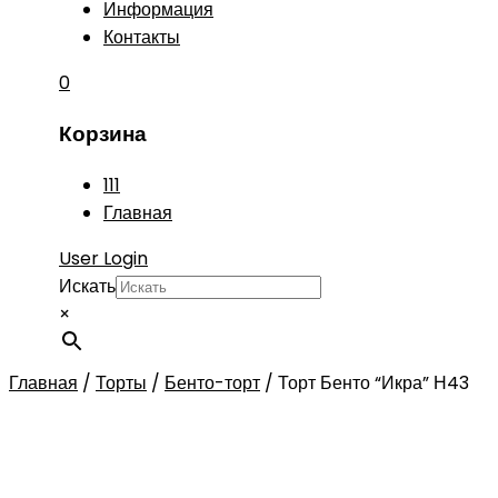
Информация
Контакты
0
Корзина
111
Главная
User Login
Искать
×
Главная
/
Торты
/
Бенто-торт
/
Торт Бенто “Икра” Н43