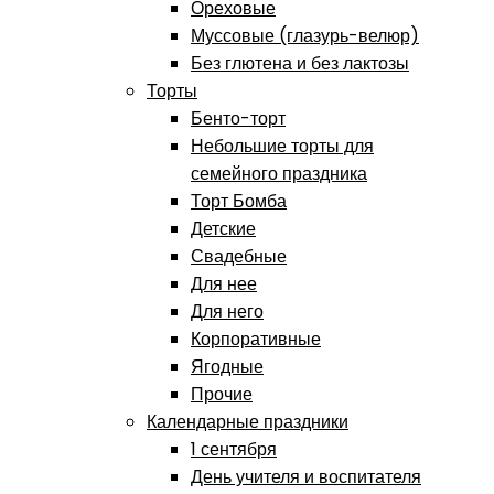
Ореховые
Муссовые (глазурь-велюр)
Без глютена и без лактозы
Торты
Бенто-торт
Небольшие торты для
семейного праздника
Торт Бомба
Детские
Свадебные
Для нее
Для него
Корпоративные
Ягодные
Прочие
Календарные праздники
1 сентября
День учителя и воспитателя