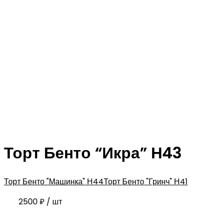
Торт Бенто “Икра” Н43
Торт Бенто "Машинка" Н44
Торт Бенто "Гринч" Н41
2500
₽
/ шт