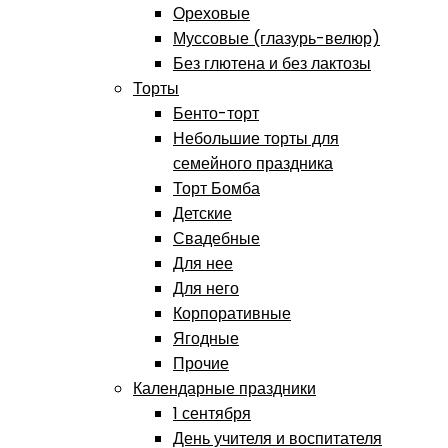
Ореховые
Муссовые (глазурь-велюр)
Без глютена и без лактозы
Торты
Бенто-торт
Небольшие торты для
семейного праздника
Торт Бомба
Детские
Свадебные
Для нее
Для него
Корпоративные
Ягодные
Прочие
Календарные праздники
1 сентября
День учителя и воспитателя