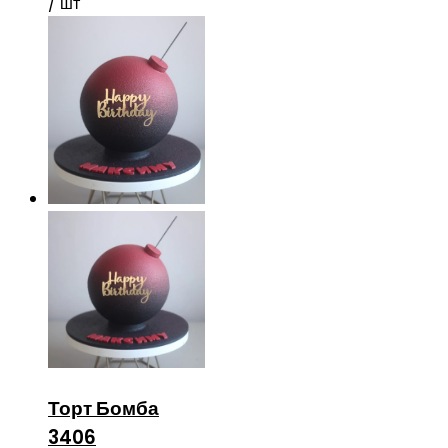
/ шт
Торт Бомба
3406