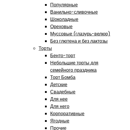
Популярные
Ванильно-сливочные
Шоколадные
Ореховые
Муссовые (глазурь-велюр)
Без глютена и без лактозы
Торты
Бенто-торт
Небольшие торты для
семейного праздника
Торт Бомба
Детские
Свадебные
Для нее
Для него
Корпоративные
Ягодные
Прочие