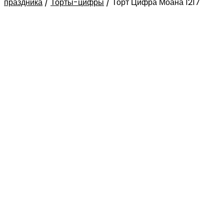
праздника
/
Торты-цифры
/
Торт Цифра Моана 1217