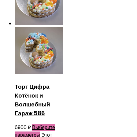
Торт Цифра
Котёнок и
Волшебный
Гараж 586
6900
₽
Выберите
параметры
Этот