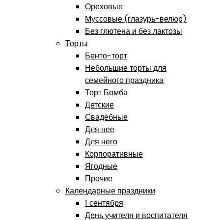
Ореховые
Муссовые (глазурь-велюр)
Без глютена и без лактозы
Торты
Бенто-торт
Небольшие торты для
семейного праздника
Торт Бомба
Детские
Свадебные
Для нее
Для него
Корпоративные
Ягодные
Прочие
Календарные праздники
1 сентября
День учителя и воспитателя