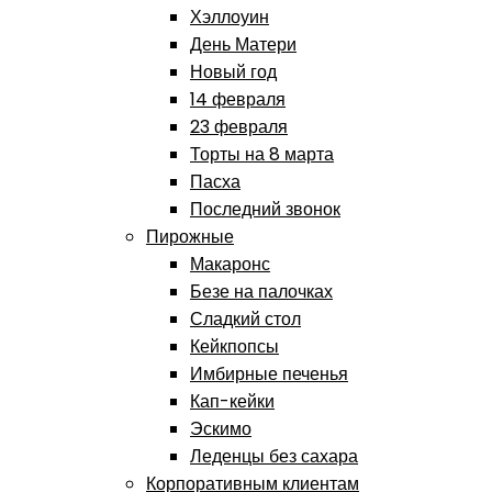
Хэллоуин
День Матери
Новый год
14 февраля
23 февраля
Торты на 8 марта
Пасха
Последний звонок
Пирожные
Макаронс
Безе на палочках
Сладкий стол
Кейкпопсы
Имбирные печенья
Кап-кейки
Эскимо
Леденцы без сахара
Корпоративным клиентам