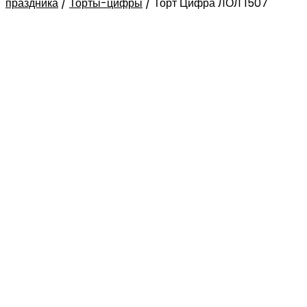
праздника
/
Торты-цифры
/
Торт Цифра ЛОЛ 1507