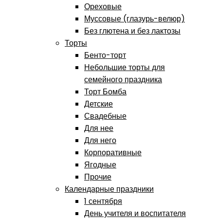
Ореховые
Муссовые (глазурь-велюр)
Без глютена и без лактозы
Торты
Бенто-торт
Небольшие торты для
семейного праздника
Торт Бомба
Детские
Свадебные
Для нее
Для него
Корпоративные
Ягодные
Прочие
Календарные праздники
1 сентября
День учителя и воспитателя