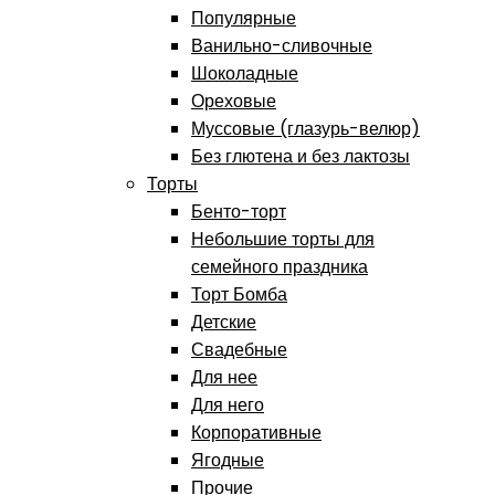
Популярные
Ванильно-сливочные
Шоколадные
Ореховые
Муссовые (глазурь-велюр)
Без глютена и без лактозы
Торты
Бенто-торт
Небольшие торты для
семейного праздника
Торт Бомба
Детские
Свадебные
Для нее
Для него
Корпоративные
Ягодные
Прочие