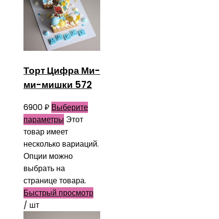
Торт Цифра Ми-
ми-мишки 572
6900
₽
Выберите
параметры
Этот
товар имеет
несколько вариаций.
Опции можно
выбрать на
странице товара.
Быстрый просмотр
/ шт