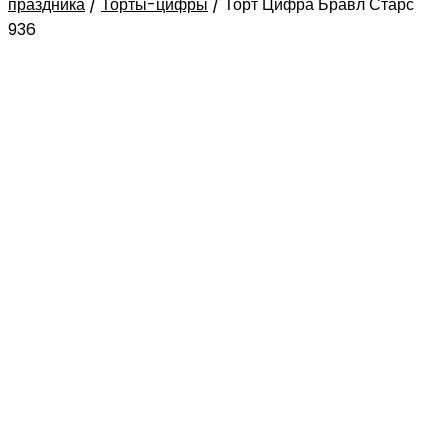
праздника
/
Торты-цифры
/
Торт Цифра Бравл Старс
936