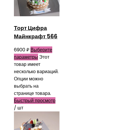
Торт Цифра
Майнкрафт 566
6900
₽
Выберите
параметры
Этот
товар имеет
несколько вариаций.
Опции можно
выбрать на
странице товара.
Быстрый просмотр
/ шт