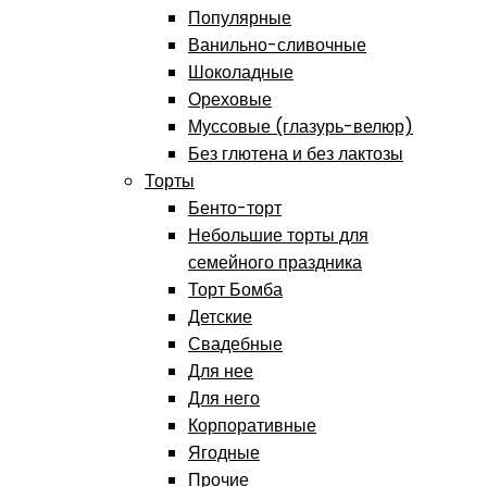
Популярные
Ванильно-сливочные
Шоколадные
Ореховые
Муссовые (глазурь-велюр)
Без глютена и без лактозы
Торты
Бенто-торт
Небольшие торты для
семейного праздника
Торт Бомба
Детские
Свадебные
Для нее
Для него
Корпоративные
Ягодные
Прочие