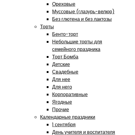
Ореховые
Муссовые (глазурь-велюр)
Без глютена и без лактозы
Торты
Бенто-торт
Небольшие торты для
семейного праздника
Торт Бомба
Детские
Свадебные
Для нее
Для него
Корпоративные
Ягодные
Прочие
Календарные праздники
1 сентября
День учителя и воспитателя