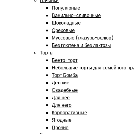
Начинки
Популярные
Ванильно-сливочные
Шоколадные
Ореховые
Муссовые (глазурь-велюр)
Без глютена и без лактозы
Торты
Бенто-торт
Небольшие торты для семейного пр
Торт Бомба
Детские
Свадебные
Для нее
Для него
Корпоративные
Ягодные
Прочие