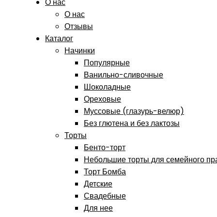
О нас
О нас
Отзывы
Каталог
Начинки
Популярные
Ванильно-сливочные
Шоколадные
Ореховые
Муссовые (глазурь-велюр)
Без глютена и без лактозы
Торты
Бенто-торт
Небольшие торты для семейного пр
Торт Бомба
Детские
Свадебные
Для нее