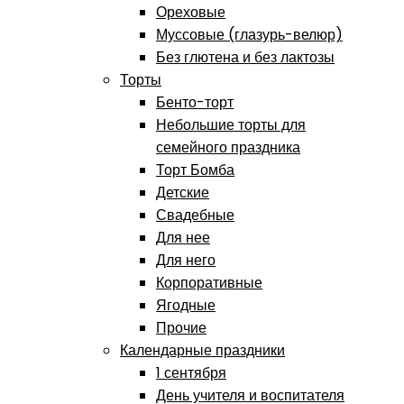
Ореховые
Муссовые (глазурь-велюр)
Без глютена и без лактозы
Торты
Бенто-торт
Небольшие торты для
семейного праздника
Торт Бомба
Детские
Свадебные
Для нее
Для него
Корпоративные
Ягодные
Прочие
Календарные праздники
1 сентября
День учителя и воспитателя