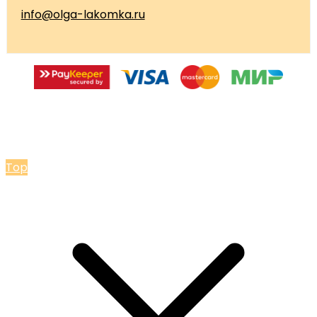
info@olga-lakomka.ru
© 2026 Мастерская Ольги Лакомки
Top