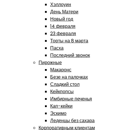
Хэллоуин
День Матери
Новый год
14 февраля
23 февраля
Торты на 8 марта
Пасха
Последний звонок
Пирожные
Макаронс
Безе на палочках
Сладкий стол
Кейкпопсы
Имбирные печенья
Кап-кейки
Эскимо
Леденцы без сахара
Корпоративным клиентам