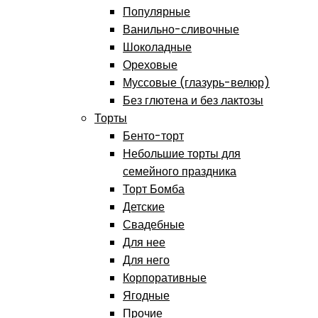
Популярные
Ванильно-сливочные
Шоколадные
Ореховые
Муссовые (глазурь-велюр)
Без глютена и без лактозы
Торты
Бенто-торт
Небольшие торты для
семейного праздника
Торт Бомба
Детские
Свадебные
Для нее
Для него
Корпоративные
Ягодные
Прочие