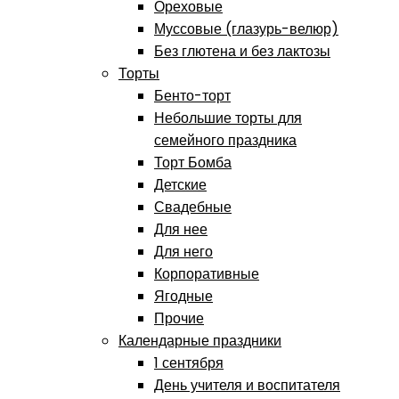
Ореховые
Муссовые (глазурь-велюр)
Без глютена и без лактозы
Торты
Бенто-торт
Небольшие торты для
семейного праздника
Торт Бомба
Детские
Свадебные
Для нее
Для него
Корпоративные
Ягодные
Прочие
Календарные праздники
1 сентября
День учителя и воспитателя