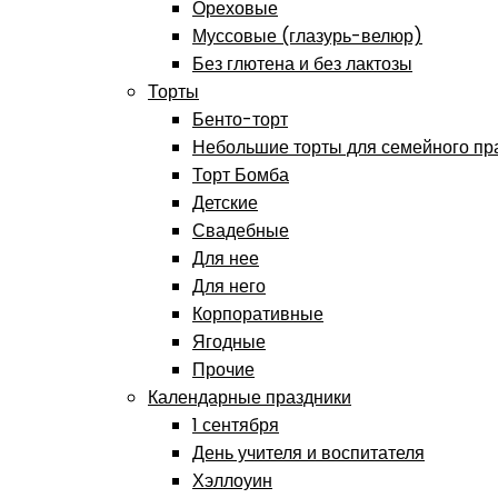
Ореховые
Муссовые (глазурь-велюр)
Без глютена и без лактозы
Торты
Бенто-торт
Небольшие торты для семейного пр
Торт Бомба
Детские
Свадебные
Для нее
Для него
Корпоративные
Ягодные
Прочие
Календарные праздники
1 сентября
День учителя и воспитателя
Хэллоуин