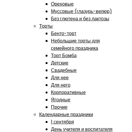
Ореховые
Муссовые (глазурь-велюр)
Без глютена и без лактозы
Торты
Бенто-торт
Небольшие торты для
семейного праздника
Торт Бомба
Детские
Свадебные
Для нее
Для него
Корпоративные
Ягодные
Прочие
Календарные праздники
1 сентября
День учителя и воспитателя