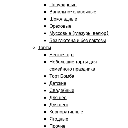
Популярные
Ванильно-сливочные
Шоколадные
Ореховые
Муссовые (глазурь-велюр)
Без глютена и без лактозы
Торты
Бенто-торт
Небольшие торты для
семейного праздника
Торт Бомба
Детские
Свадебные
Для нее
Для него
Корпоративные
Ягодные
Прочие