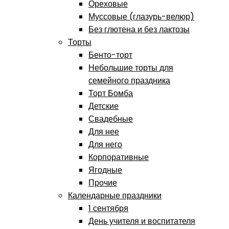
Ореховые
Муссовые (глазурь-велюр)
Без глютена и без лактозы
Торты
Бенто-торт
Небольшие торты для
семейного праздника
Торт Бомба
Детские
Свадебные
Для нее
Для него
Корпоративные
Ягодные
Прочие
Календарные праздники
1 сентября
День учителя и воспитателя