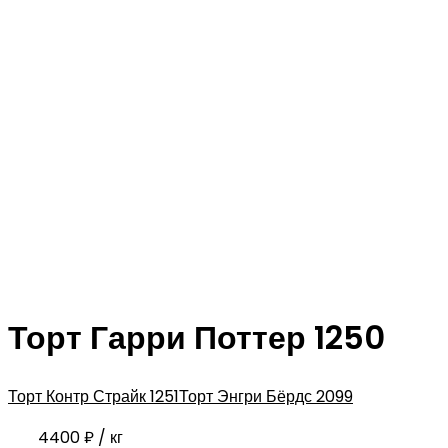
Торт Гарри Поттер 1250
Торт Контр Страйк 1251
Торт Энгри Бёрдс 2099
4400
₽
/ кг