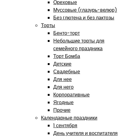
Ореховые
Муссовые (глазурь-велюр)
Без глютена и без лактозы
Торты
Бенто-торт
Небольшие торты для
семейного праздника
Торт Бомба
Детские
Свадебные
Для нее
Для него
Корпоративные
Ягодные
Прочие
Календарные праздники
1 сентября
День учителя и воспитателя