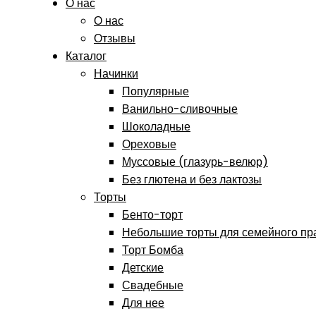
О нас
О нас
Отзывы
Каталог
Начинки
Популярные
Ванильно-сливочные
Шоколадные
Ореховые
Муссовые (глазурь-велюр)
Без глютена и без лактозы
Торты
Бенто-торт
Небольшие торты для семейного пр
Торт Бомба
Детские
Свадебные
Для нее