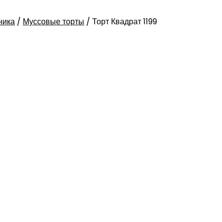
ника
/
Муссовые торты
/
Торт Квадрат 1199