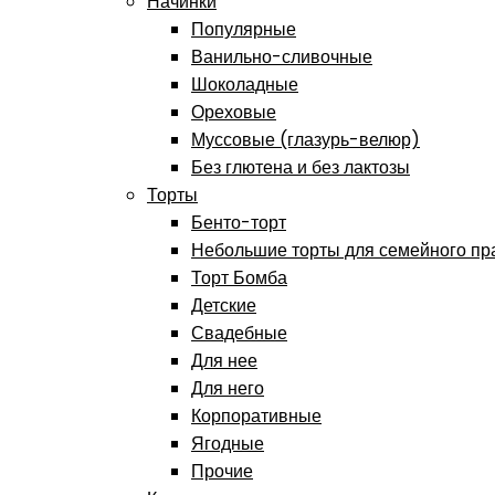
Начинки
Популярные
Ванильно-сливочные
Шоколадные
Ореховые
Муссовые (глазурь-велюр)
Без глютена и без лактозы
Торты
Бенто-торт
Небольшие торты для семейного пр
Торт Бомба
Детские
Свадебные
Для нее
Для него
Корпоративные
Ягодные
Прочие