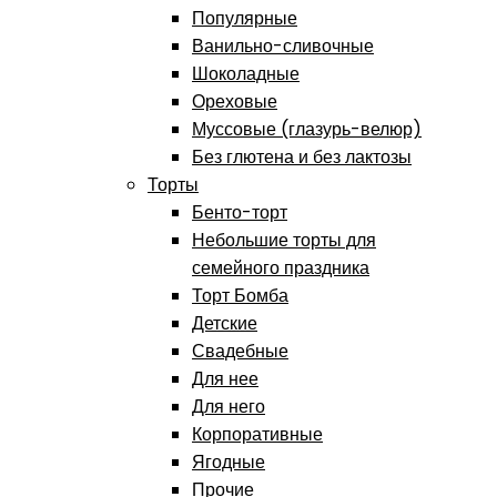
Популярные
Ванильно-сливочные
Шоколадные
Ореховые
Муссовые (глазурь-велюр)
Без глютена и без лактозы
Торты
Бенто-торт
Небольшие торты для
семейного праздника
Торт Бомба
Детские
Свадебные
Для нее
Для него
Корпоративные
Ягодные
Прочие