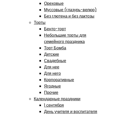
Ореховые
Муссовые (глазурь-велюр)
Без глютена и без лактозы
Торты
Бенто-торт
Небольшие торты для
семейного праздника
Торт Бомба
Детские
Свадебные
Для нее
Для него
Корпоративные
Ягодные
Прочие
Календарные праздники
1 сентября
День учителя и воспитателя