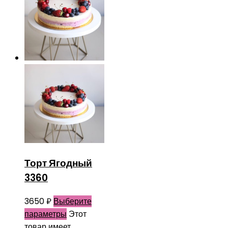
Торт Ягодный
3360
3650
₽
Выберите
параметры
Этот
товар имеет