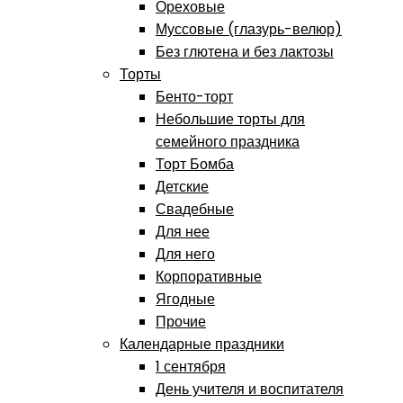
Ореховые
Муссовые (глазурь-велюр)
Без глютена и без лактозы
Торты
Бенто-торт
Небольшие торты для
семейного праздника
Торт Бомба
Детские
Свадебные
Для нее
Для него
Корпоративные
Ягодные
Прочие
Календарные праздники
1 сентября
День учителя и воспитателя