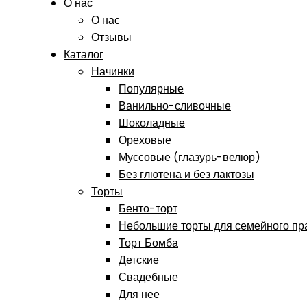
О нас
О нас
Отзывы
Каталог
Начинки
Популярные
Ванильно-сливочные
Шоколадные
Ореховые
Муссовые (глазурь-велюр)
Без глютена и без лактозы
Торты
Бенто-торт
Небольшие торты для семейного пр
Торт Бомба
Детские
Свадебные
Для нее