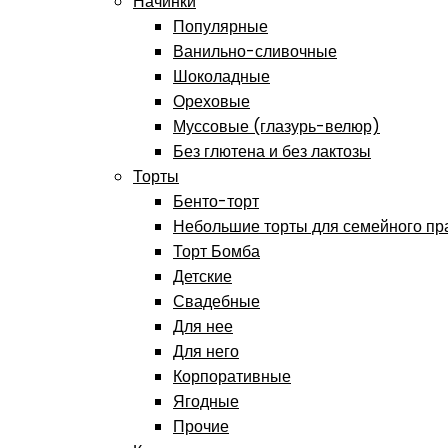
Начинки
Популярные
Ванильно-сливочные
Шоколадные
Ореховые
Муссовые (глазурь-велюр)
Без глютена и без лактозы
Торты
Бенто-торт
Небольшие торты для семейного пр
Торт Бомба
Детские
Свадебные
Для нее
Для него
Корпоративные
Ягодные
Прочие