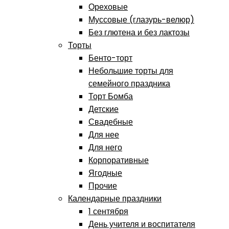
Ореховые
Муссовые (глазурь-велюр)
Без глютена и без лактозы
Торты
Бенто-торт
Небольшие торты для
семейного праздника
Торт Бомба
Детские
Свадебные
Для нее
Для него
Корпоративные
Ягодные
Прочие
Календарные праздники
1 сентября
День учителя и воспитателя