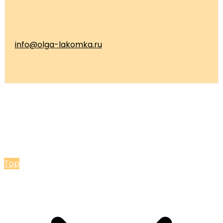
info@olga-lakomka.ru
© 2026 Мастерская Ольги Лакомки
Top