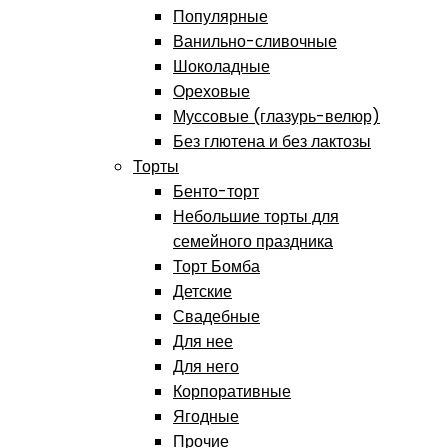
Популярные
Ванильно-сливочные
Шоколадные
Ореховые
Муссовые (глазурь-велюр)
Без глютена и без лактозы
Торты
Бенто-торт
Небольшие торты для
семейного праздника
Торт Бомба
Детские
Свадебные
Для нее
Для него
Корпоративные
Ягодные
Прочие