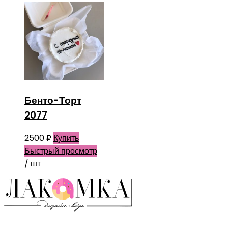
Бенто-Торт
2077
2500
₽
Купить
Быстрый просмотр
/ шт