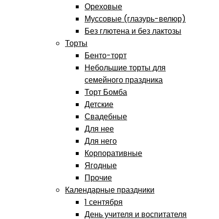
Ореховые
Муссовые (глазурь-велюр)
Без глютена и без лактозы
Торты
Бенто-торт
Небольшие торты для
семейного праздника
Торт Бомба
Детские
Свадебные
Для нее
Для него
Корпоративные
Ягодные
Прочие
Календарные праздники
1 сентября
День учителя и воспитателя