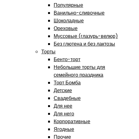
Популярные
Ванильно-сливочные
Шоколадные
Ореховые
Муссовые (глазурь-велюр)
Без глютена и без лактозы
Торты
Бенто-торт
Небольшие торты для
семейного праздника
Торт Бомба
Детские
Свадебные
Для нее
Для него
Корпоративные
Ягодные
Прочие