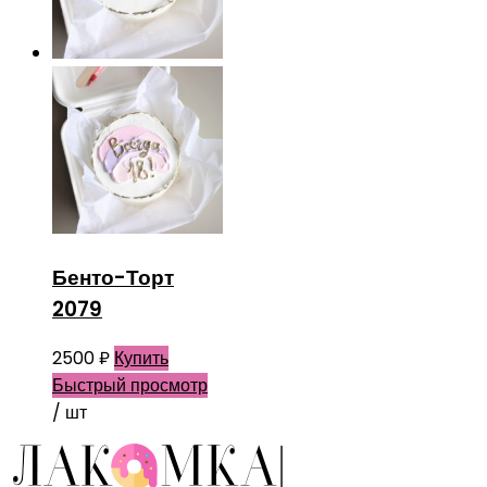
Бенто-Торт
2079
2500
₽
Купить
Быстрый просмотр
/ шт