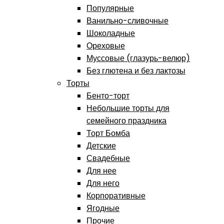
Популярные
Ванильно-сливочные
Шоколадные
Ореховые
Муссовые (глазурь-велюр)
Без глютена и без лактозы
Торты
Бенто-торт
Небольшие торты для
семейного праздника
Торт Бомба
Детские
Свадебные
Для нее
Для него
Корпоративные
Ягодные
Прочие