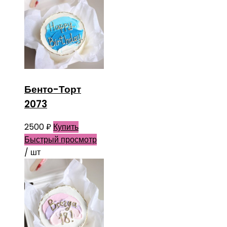
Бенто-Торт
2073
2500
₽
Купить
Быстрый просмотр
/ шт