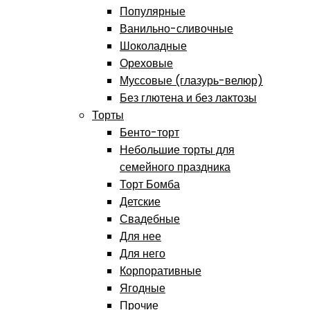
Популярные
Ванильно-сливочные
Шоколадные
Ореховые
Муссовые (глазурь-велюр)
Без глютена и без лактозы
Торты
Бенто-торт
Небольшие торты для
семейного праздника
Торт Бомба
Детские
Свадебные
Для нее
Для него
Корпоративные
Ягодные
Прочие