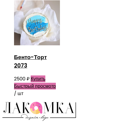
Бенто-Торт
2073
2500
₽
Купить
Быстрый просмотр
/ шт