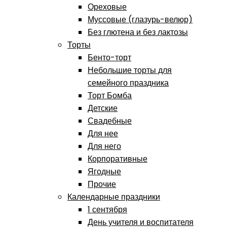
Ореховые
Муссовые (глазурь-велюр)
Без глютена и без лактозы
Торты
Бенто-торт
Небольшие торты для
семейного праздника
Торт Бомба
Детские
Свадебные
Для нее
Для него
Корпоративные
Ягодные
Прочие
Календарные праздники
1 сентября
День учителя и воспитателя