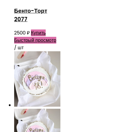
Бенто-Торт
2077
2500
₽
Купить
Быстрый просмотр
/ шт