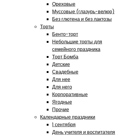
Ореховые
Муссовые (глазурь-велюр)
Без глютена и без лактозы
Торты
Бенто-торт
Небольшие торты для
семейного праздника
Торт Бомба
Детские
Свадебные
Для нее
Для него
Корпоративные
Ягодные
Прочие
Календарные праздники
1 сентября
День учителя и воспитателя