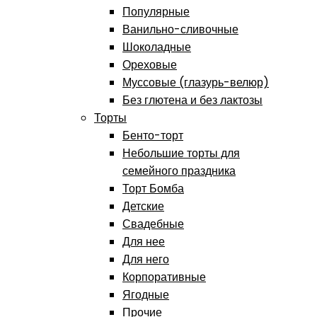
Популярные
Ванильно-сливочные
Шоколадные
Ореховые
Муссовые (глазурь-велюр)
Без глютена и без лактозы
Торты
Бенто-торт
Небольшие торты для
семейного праздника
Торт Бомба
Детские
Свадебные
Для нее
Для него
Корпоративные
Ягодные
Прочие