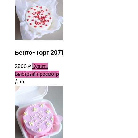
Бенто-Торт 2071
2500
₽
Купить
Быстрый просмотр
/ шт