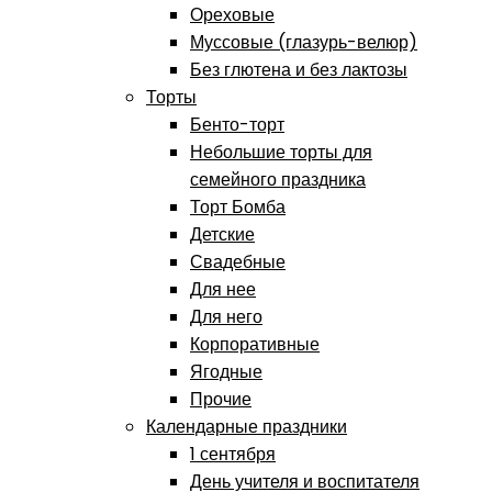
Ореховые
Муссовые (глазурь-велюр)
Без глютена и без лактозы
Торты
Бенто-торт
Небольшие торты для
семейного праздника
Торт Бомба
Детские
Свадебные
Для нее
Для него
Корпоративные
Ягодные
Прочие
Календарные праздники
1 сентября
День учителя и воспитателя