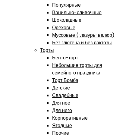
Популярные
Ванильно-сливочные
Шоколадные
Ореховые
Муссовые (глазурь-велюр)
Без глютена и без лактозы
Торты
Бенто-торт
Небольшие торты для
семейного праздника
Торт Бомба
Детские
Свадебные
Для нее
Для него
Корпоративные
Ягодные
Прочие