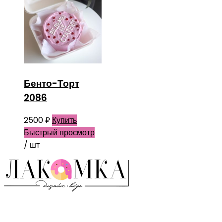
Бенто-Торт
2086
2500
₽
Купить
Быстрый просмотр
/ шт