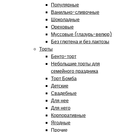
Популярные
Ванильно-сливочные
Шоколадные
Ореховые
Муссовые (глазурь-велюр)
Без глютена и без лактозы
Торты
Бенто-торт
Небольшие торты для
семейного праздника
Торт Бомба
Детские
Свадебные
Для нее
Для него
Корпоративные
Ягодные
Прочие