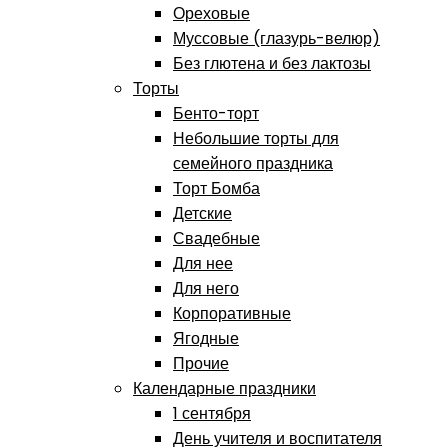
Ореховые
Муссовые (глазурь-велюр)
Без глютена и без лактозы
Торты
Бенто-торт
Небольшие торты для
семейного праздника
Торт Бомба
Детские
Свадебные
Для нее
Для него
Корпоративные
Ягодные
Прочие
Календарные праздники
1 сентября
День учителя и воспитателя