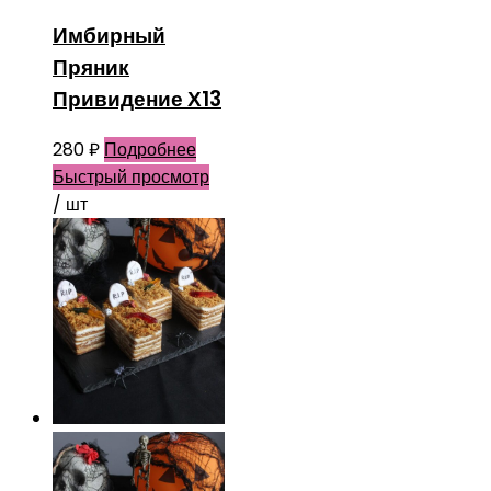
Имбирный
Пряник
Привидение Х13
280
₽
Подробнее
Быстрый просмотр
/ шт