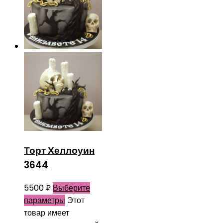
Торт Хеллоуин
3644
5500
₽
Выберите
параметры
Этот
товар имеет