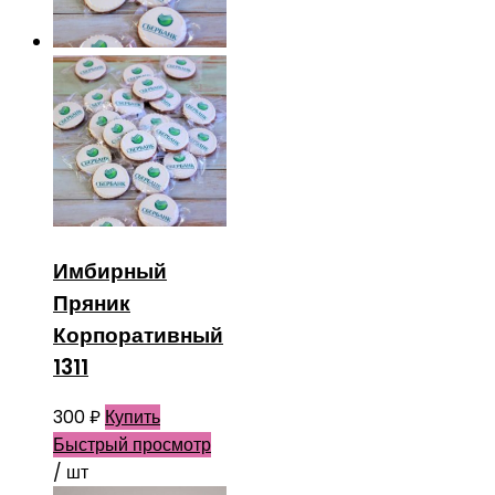
Имбирный
Пряник
Корпоративный
1311
300
₽
Купить
Быстрый просмотр
/ шт