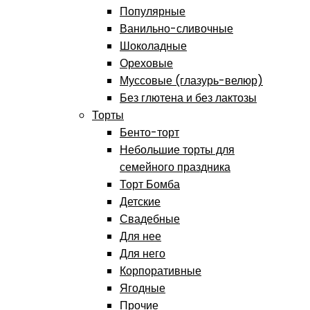
Популярные
Ванильно-сливочные
Шоколадные
Ореховые
Муссовые (глазурь-велюр)
Без глютена и без лактозы
Торты
Бенто-торт
Небольшие торты для
семейного праздника
Торт Бомба
Детские
Свадебные
Для нее
Для него
Корпоративные
Ягодные
Прочие