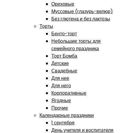
Ореховые
Муссовые (глазурь-велюр)
Без глютена и без лактозы
Торты
Бенто-торт
Небольшие торты для
семейного праздника
Торт Бомба
Детские
Свадебные
Для нее
Для него
Корпоративные
Ягодные
Прочие
Календарные праздники
1 сентября
День учителя и воспитателя