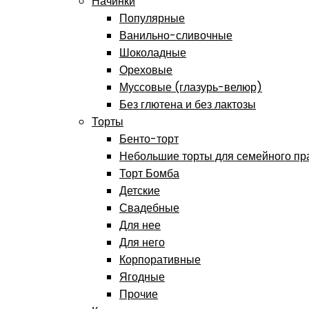
Начинки
Популярные
Ванильно-сливочные
Шоколадные
Ореховые
Муссовые (глазурь-велюр)
Без глютена и без лактозы
Торты
Бенто-торт
Небольшие торты для семейного пр
Торт Бомба
Детские
Свадебные
Для нее
Для него
Корпоративные
Ягодные
Прочие