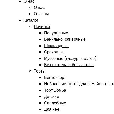
О нас
О нас
Отзывы
Каталог
Начинки
Популярные
Ванильно-сливочные
Шоколадные
Ореховые
Муссовые (глазурь-велюр)
Без глютена и без лактозы
Торты
Бенто-торт
Небольшие торты для семейного пр
Торт Бомба
Детские
Свадебные
Для нее