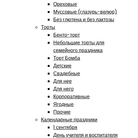
Ореховые
Муссовые (глазурь-велюр)
Без глютена и без лактозы
Торты
Бенто-торт
Небольшие торты для
семейного праздника
Торт Бомба
Детские
Свадебные
Для нее
Для него
Корпоративные
Ягодные
Прочие
Календарные праздники
1 сентября
День учителя и воспитателя