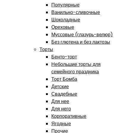
Популярные
Ванильно-сливочные
Шоколадные
Ореховые
Муссовые (глазурь-велюр)
Без глютена и без лактозы
Торты
Бенто-торт
Небольшие торты для
семейного праздника
Торт Бомба
Детские
Свадебные
Для нее
Для него
Корпоративные
Ягодные
Прочие