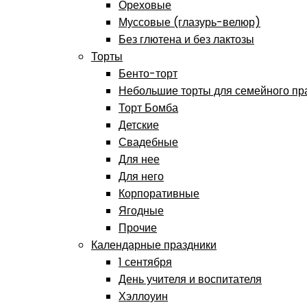
Ореховые
Муссовые (глазурь-велюр)
Без глютена и без лактозы
Торты
Бенто-торт
Небольшие торты для семейного пр
Торт Бомба
Детские
Свадебные
Для нее
Для него
Корпоративные
Ягодные
Прочие
Календарные праздники
1 сентября
День учителя и воспитателя
Хэллоуин