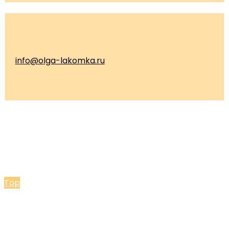
info@olga-lakomka.ru
© 2026 Мастерская Ольги Лакомки
Top