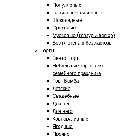
Популярные
Ванильно-сливочные
Шоколадные
Ореховые
Муссовые (глазурь-велюр)
Без глютена и без лактозы
Торты
Бенто-торт
Небольшие торты для
семейного праздника
Торт Бомба
Детские
Свадебные
Для нее
Для него
Корпоративные
Ягодные
Прочие