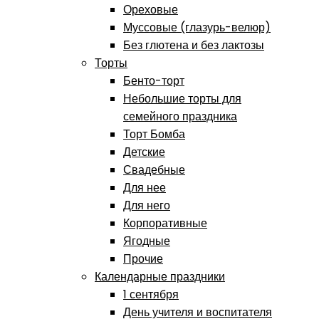
Ореховые
Муссовые (глазурь-велюр)
Без глютена и без лактозы
Торты
Бенто-торт
Небольшие торты для
семейного праздника
Торт Бомба
Детские
Свадебные
Для нее
Для него
Корпоративные
Ягодные
Прочие
Календарные праздники
1 сентября
День учителя и воспитателя