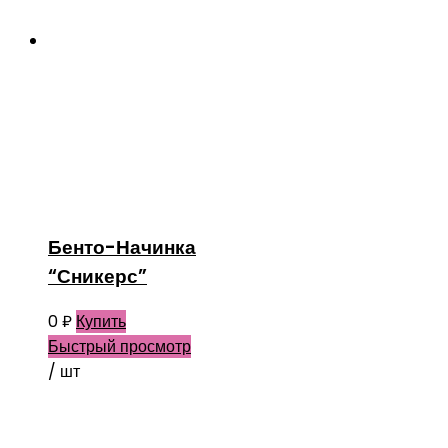
Бенто-Начинка
“Сникерс”
0
₽
Купить
Быстрый просмотр
/ шт