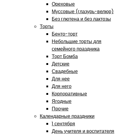
Ореховые
Муссовые (глазурь-велюр)
Без глютена и без лактозы
Торты
Бенто-торт
Небольшие торты для
семейного праздника
Торт Бомба
Детские
Свадебные
Для нее
Для него
Корпоративные
Ягодные
Прочие
Календарные праздники
1 сентября
День учителя и воспитателя