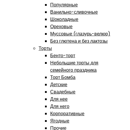
Популярные
Ванильно-сливочные
Шоколадные
Ореховые
Муссовые (глазурь-велюр)
Без глютена и без лактозы
Торты
Бенто-торт
Небольшие торты для
семейного праздника
Торт Бомба
Детские
Свадебные
Для нее
Для него
Корпоративные
Ягодные
Прочие