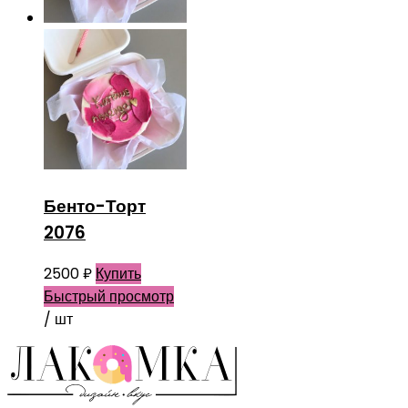
Бенто-Торт
2076
2500
₽
Купить
Быстрый просмотр
/ шт