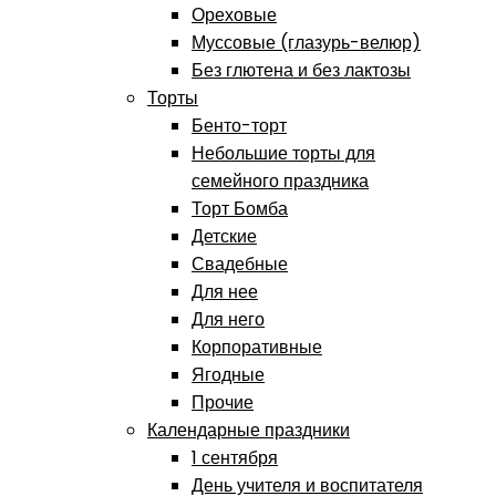
Ореховые
Муссовые (глазурь-велюр)
Без глютена и без лактозы
Торты
Бенто-торт
Небольшие торты для
семейного праздника
Торт Бомба
Детские
Свадебные
Для нее
Для него
Корпоративные
Ягодные
Прочие
Календарные праздники
1 сентября
День учителя и воспитателя