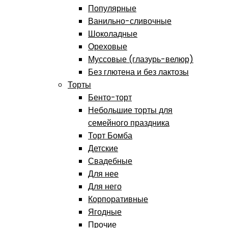
Популярные
Ванильно-сливочные
Шоколадные
Ореховые
Муссовые (глазурь-велюр)
Без глютена и без лактозы
Торты
Бенто-торт
Небольшие торты для
семейного праздника
Торт Бомба
Детские
Свадебные
Для нее
Для него
Корпоративные
Ягодные
Прочие