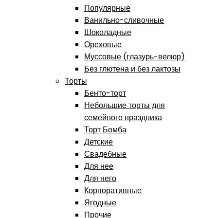
Популярные
Ванильно-сливочные
Шоколадные
Ореховые
Муссовые (глазурь-велюр)
Без глютена и без лактозы
Торты
Бенто-торт
Небольшие торты для
семейного праздника
Торт Бомба
Детские
Свадебные
Для нее
Для него
Корпоративные
Ягодные
Прочие