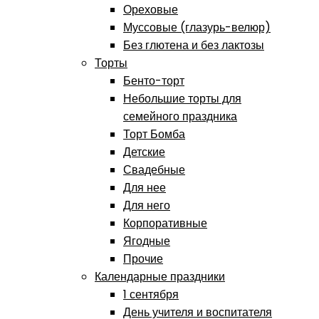
Ореховые
Муссовые (глазурь-велюр)
Без глютена и без лактозы
Торты
Бенто-торт
Небольшие торты для
семейного праздника
Торт Бомба
Детские
Свадебные
Для нее
Для него
Корпоративные
Ягодные
Прочие
Календарные праздники
1 сентября
День учителя и воспитателя